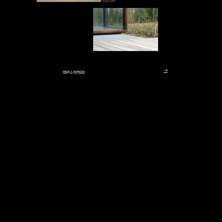
⇢
terug > projecten