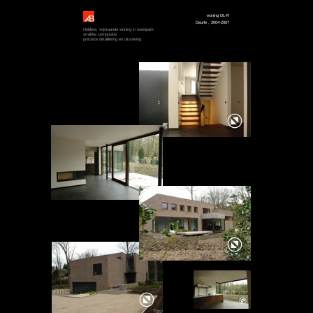
woning DL-R
Deurle , 2004-2007
Heldere, vrijstaande woning in woonpark
strakke compositie
precieze detaillering en uitvoering